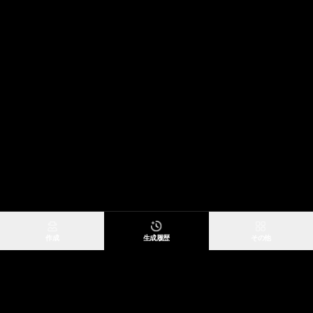
作成
生成履歴
その他